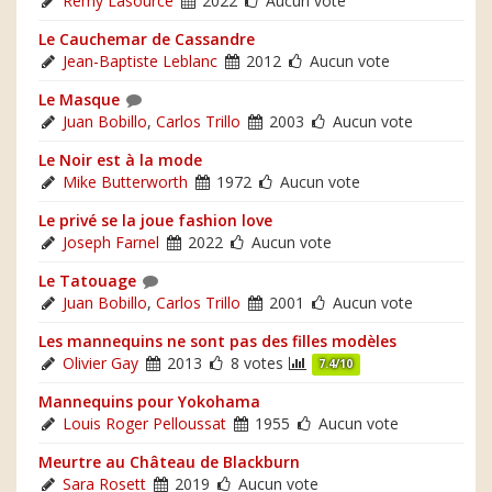
Rémy Lasource
2022
Aucun vote
Le Cauchemar de Cassandre
Jean-Baptiste Leblanc
2012
Aucun vote
Le Masque
Juan Bobillo
,
Carlos Trillo
2003
Aucun vote
Le Noir est à la mode
Mike Butterworth
1972
Aucun vote
Le privé se la joue fashion love
Joseph Farnel
2022
Aucun vote
Le Tatouage
Juan Bobillo
,
Carlos Trillo
2001
Aucun vote
Les mannequins ne sont pas des filles modèles
Olivier Gay
2013
8 votes
7.4/10
Mannequins pour Yokohama
Louis Roger Pelloussat
1955
Aucun vote
Meurtre au Château de Blackburn
Sara Rosett
2019
Aucun vote