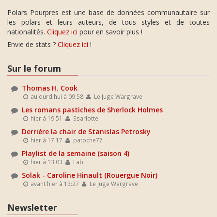
Polars Pourpres est une base de données communautaire sur
les polars et leurs auteurs, de tous styles et de toutes
nationalités.
Cliquez ici
pour en savoir plus !
Envie de stats ?
Cliquez ici
!
Sur le forum
Thomas H. Cook
aujourd'hui à 09:58
Le Juge Wargrave
Les romans pastiches de Sherlock Holmes
hier à 19:51
Ssarlotte
Derrière la chair de Stanislas Petrosky
hier à 17:17
patoche77
Playlist de la semaine (saison 4)
hier à 13:03
Fab
Solak - Caroline Hinault (Rouergue Noir)
avant hier à 13:27
Le Juge Wargrave
Newsletter