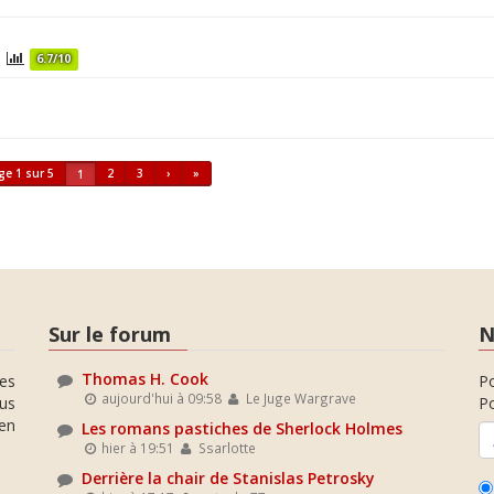
s
6.7/10
ge 1 sur 5
2
3
›
»
1
Sur le forum
N
Thomas H. Cook
es
P
aujourd'hui à 09:58
Le Juge Wargrave
ous
Po
en
Les romans pastiches de Sherlock Holmes
hier à 19:51
Ssarlotte
Derrière la chair de Stanislas Petrosky