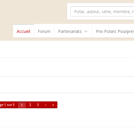
Accueil
Forum
Partenariats
Prix Polars Pourpre
ge 1 sur 5
2
3
›
»
1