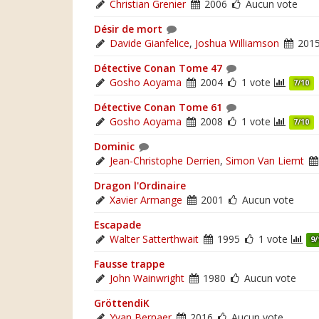
Christian Grenier
2006
Aucun vote
Désir de mort
Davide Gianfelice
,
Joshua Williamson
201
Détective Conan Tome 47
Gosho Aoyama
2004
1 vote
7/10
Détective Conan Tome 61
Gosho Aoyama
2008
1 vote
7/10
Dominic
Jean-Christophe Derrien
,
Simon Van Liemt
Dragon l'Ordinaire
Xavier Armange
2001
Aucun vote
Escapade
Walter Satterthwait
1995
1 vote
9/
Fausse trappe
John Wainwright
1980
Aucun vote
GröttendiK
Yvan Bernaer
2016
Aucun vote