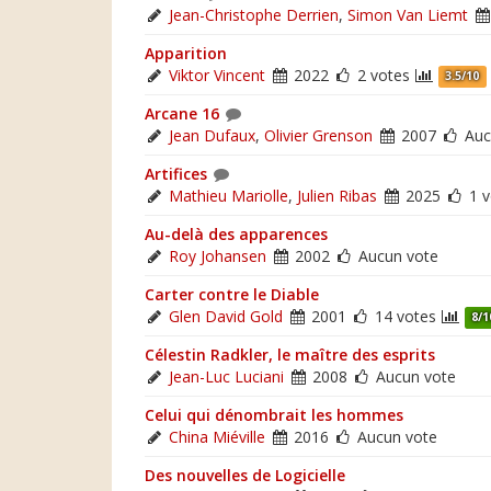
Jean-Christophe Derrien
,
Simon Van Liemt
Apparition
Viktor Vincent
2022
2 votes
3.5/10
Arcane 16
Jean Dufaux
,
Olivier Grenson
2007
Auc
Artifices
Mathieu Mariolle
,
Julien Ribas
2025
1 
Au-delà des apparences
Roy Johansen
2002
Aucun vote
Carter contre le Diable
Glen David Gold
2001
14 votes
8/1
Célestin Radkler, le maître des esprits
Jean-Luc Luciani
2008
Aucun vote
Celui qui dénombrait les hommes
China Miéville
2016
Aucun vote
Des nouvelles de Logicielle