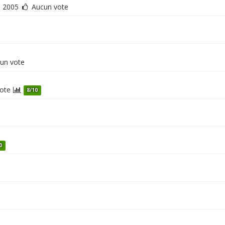
2005
Aucun vote
un vote
vote
8/10
0