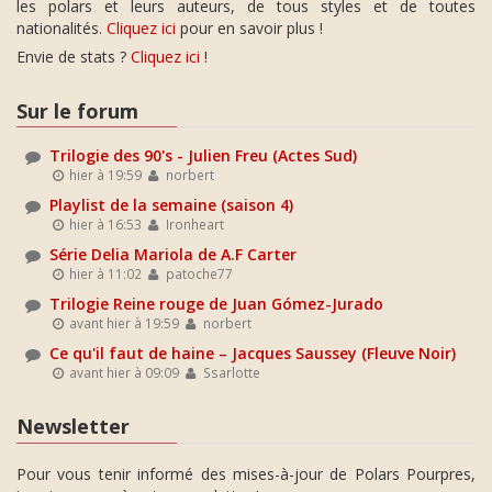
les polars et leurs auteurs, de tous styles et de toutes
nationalités.
Cliquez ici
pour en savoir plus !
Envie de stats ?
Cliquez ici
!
Sur le forum
Trilogie des 90's - Julien Freu (Actes Sud)
hier à 19:59
norbert
Playlist de la semaine (saison 4)
hier à 16:53
Ironheart
Série Delia Mariola de A.F Carter
hier à 11:02
patoche77
Trilogie Reine rouge de Juan Gómez-Jurado
avant hier à 19:59
norbert
Ce qu'il faut de haine – Jacques Saussey (Fleuve Noir)
avant hier à 09:09
Ssarlotte
Newsletter
Pour vous tenir informé des mises-à-jour de Polars Pourpres,