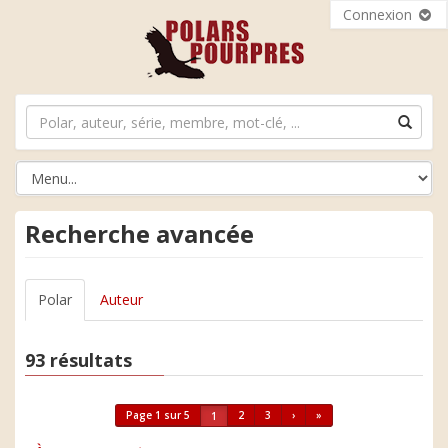
Connexion
Recherche avancée
Polar
Auteur
93 résultats
Page 1 sur 5
2
3
›
»
1