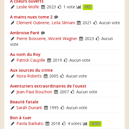
À coeurs ouverts
Leslie Wolfe
2023
1 vote
7/10
A mains nues tome 2
Clément Oubrerie
,
Leïla Slimani
2021
Aucun vote
Ambroise Paré
Pierre Boisserie
,
Vincent Wagner
2023
Aucun
vote
Au nom du Roy
Patrick Caujolle
2019
Aucun vote
Aux sources du crime
Nora Roberts
2005
Aucun vote
Aventuriers extraordinaires de l'ouest
Jean-Paul Bouchon
2007
Aucun vote
Beauté fatale
Sarah Dunant
1995
Aucun vote
Bon à tuer
Paola Barbato
2018
4 votes
6.3/10