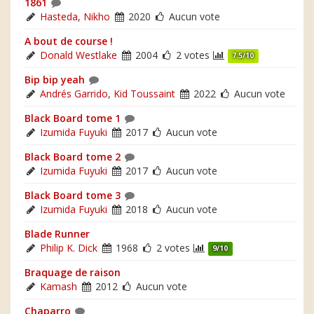
1861
Hasteda
,
Nikho
2020
Aucun vote
A bout de course !
Donald Westlake
2004
2 votes
7.5/10
Bip bip yeah
Andrés Garrido
,
Kid Toussaint
2022
Aucun vote
Black Board tome 1
Izumida Fuyuki
2017
Aucun vote
Black Board tome 2
Izumida Fuyuki
2017
Aucun vote
Black Board tome 3
Izumida Fuyuki
2018
Aucun vote
Blade Runner
Philip K. Dick
1968
2 votes
9/10
Braquage de raison
Kamash
2012
Aucun vote
Chaparro