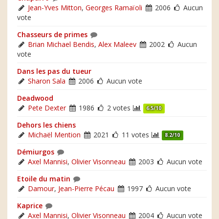
Jean-Yves Mitton
,
Georges Ramaïoli
2006
Aucun
vote
Chasseurs de primes
Brian Michael Bendis
,
Alex Maleev
2002
Aucun
vote
Dans les pas du tueur
Sharon Sala
2006
Aucun vote
Deadwood
Pete Dexter
1986
2 votes
6.5/10
Dehors les chiens
Michaël Mention
2021
11 votes
8.2/10
Démiurgos
Axel Mannisi
,
Olivier Visonneau
2003
Aucun vote
Etoile du matin
Damour
,
Jean-Pierre Pécau
1997
Aucun vote
Kaprice
Axel Mannisi
,
Olivier Visonneau
2004
Aucun vote