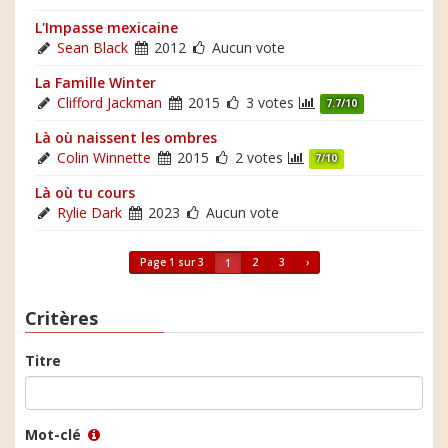
L'Impasse mexicaine
Sean Black
2012
Aucun vote
La Famille Winter
Clifford Jackman
2015
3 votes
7.7/10
Là où naissent les ombres
Colin Winnette
2015
2 votes
7/10
Là où tu cours
Rylie Dark
2023
Aucun vote
Page 1 sur 3
2
3
›
1
Critères
Titre
Mot-clé