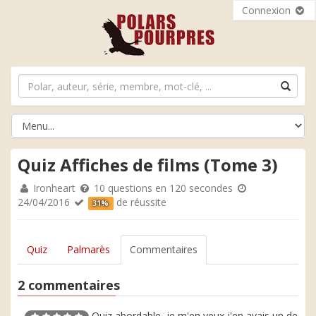
Connexion
Quiz Affiches de films (Tome 3)
Ironheart
10 questions en 120 secondes
24/04/2016
de réussite
31%
Quiz
Palmarès
Commentaires
2 commentaires
Quiz abordable, je m'en veux j'en avais un de