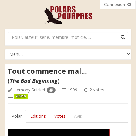
Connexion
Tout commence mal...
(
The Bad Beginning
)
Lemony Snicket
1999
2 votes
6.5/10
Polar
Editions
Votes
Avis