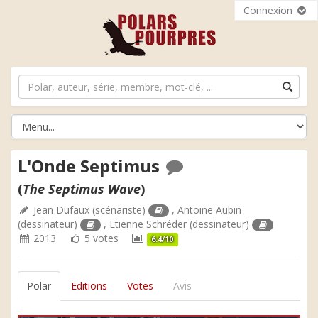
Connexion
L'Onde Septimus
(
The Septimus Wave
)
Jean Dufaux
(scénariste)
,
Antoine Aubin
(dessinateur)
,
Etienne Schréder
(dessinateur)
2013
5 votes
6.4/10
Polar
Editions
Votes
Avis