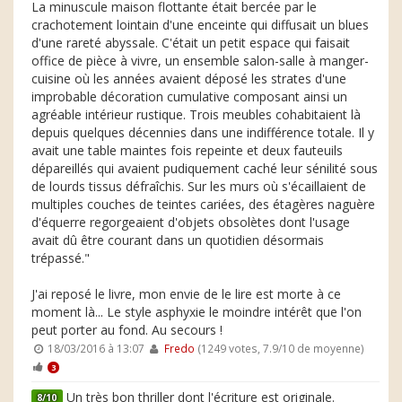
La minuscule maison flottante était bercée par le
crachotement lointain d'une enceinte qui diffusait un blues
d'une rareté abyssale. C'était un petit espace qui faisait
office de pièce à vivre, un ensemble salon-salle à manger-
cuisine où les années avaient déposé les strates d'une
improbable décoration cumulative composant ainsi un
agréable intérieur rustique. Trois meubles cohabitaient là
depuis quelques décennies dans une indifférence totale. Il y
avait une table maintes fois repeinte et deux fauteuils
dépareillés qui avaient pudiquement caché leur sénilité sous
de lourds tissus défraîchis. Sur les murs où s'écaillaient de
multiples couches de teintes cariées, des étagères naguère
d'équerre regorgeaient d'objets obsolètes dont l'usage
avait dû être courant dans un quotidien désormais
trépassé."
J'ai reposé le livre, mon envie de le lire est morte à ce
moment là... Le style asphyxie le moindre intérêt que l'on
peut porter au fond. Au secours !
18/03/2016 à 13:07
Fredo
(1249 votes, 7.9/10 de moyenne)
3
Un très bon thriller dont l'écriture est originale.
8/10