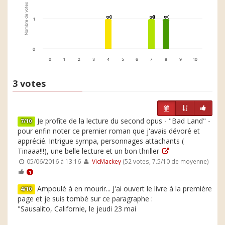
Nombre de votes
1
1
1
1
1
1
1
0
0
1
2
3
4
5
6
7
8
9
10
3 votes
Je profite de la lecture du second opus - "Bad Land" -
7/10
pour enfin noter ce premier roman que j'avais dévoré et
apprécié. Intrigue sympa, personnages attachants (
Tinaaa!!!), une belle lecture et un bon thriller
05/06/2016 à 13:16
VicMackey
(52 votes, 7.5/10 de moyenne)
1
Ampoulé à en mourir... J'ai ouvert le livre à la première
4/10
page et je suis tombé sur ce paragraphe :
"Sausalito, Californie, le jeudi 23 mai