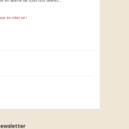
se en abîme de tous nos délires...
pour en créer un !
ewsletter