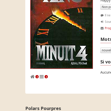
Happy 
Non p
Il n
Soum
Prop
Mots
nouve
Si vo
Aucune
2
2
Polars Pourpres