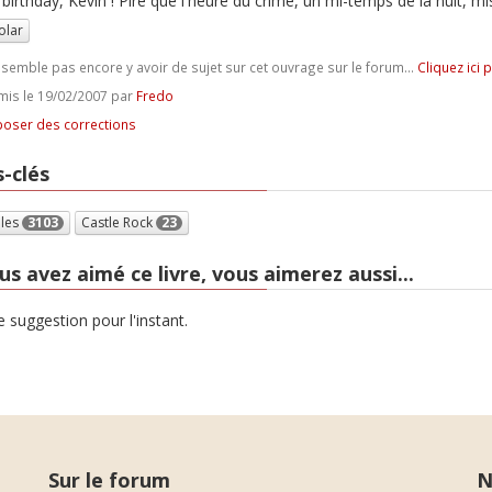
birthday, Kevin ! Pire que l'heure du crime, un mi-temps de la nuit, mi
olar
e semble pas encore y avoir de sujet sur cet ouvrage sur le forum...
Cliquez ici 
is le 19/02/2007 par
Fredo
oser des corrections
-clés
lles
3103
Castle Rock
23
us avez aimé ce livre, vous aimerez aussi...
 suggestion pour l'instant.
Sur le forum
N