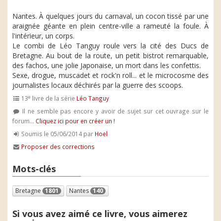
Nantes. À quelques jours du carnaval, un cocon tissé par une
araignée géante en plein centre-ville a rameuté la foule. À
l'intérieur, un corps.
Le combi de Léo Tanguy roule vers la cité des Ducs de
Bretagne. Au bout de la route, un petit bistrot remarquable,
des fachos, une jolie Japonaise, un mort dans les confettis.
Sexe, drogue, muscadet et rock'n roll... et le microcosme des
journalistes locaux déchirés par la guerre des scoops.
e
13
livre de la série
Léo Tanguy
Il ne semble pas encore y avoir de sujet sur cet ouvrage sur le
forum...
Cliquez ici pour en créer un !
Soumis le 05/06/2014 par
Hoel
Proposer des corrections
Mots-clés
Bretagne
1801
Nantes
140
Si vous avez aimé ce livre, vous aimerez