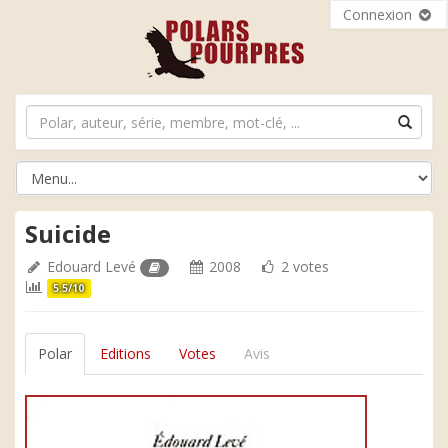
Connexion
Suicide
Edouard Levé
2008
2 votes
5.5/10
Polar
Editions
Votes
Avis