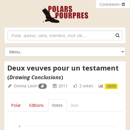
Connexion
Deux veuves pour un testament
(
Drawing Conclusions
)
Donna Leon
2011
2 votes
4.5/10
Polar
Editions
Votes
Avis
2