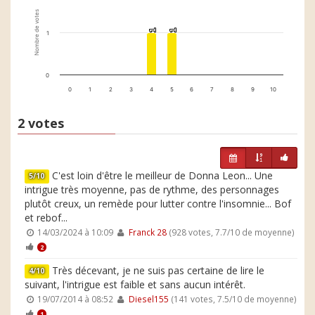
Nombre de votes
1
1
1
1
1
0
0
1
2
3
4
5
6
7
8
9
10
2 votes
C'est loin d'être le meilleur de Donna Leon... Une
5/10
intrigue très moyenne, pas de rythme, des personnages
plutôt creux, un remède pour lutter contre l'insomnie... Bof
et rebof...
14/03/2024 à 10:09
Franck 28
(928 votes, 7.7/10 de moyenne)
2
Très décevant, je ne suis pas certaine de lire le
4/10
suivant, l'intrigue est faible et sans aucun intérêt.
19/07/2014 à 08:52
Diesel155
(141 votes, 7.5/10 de moyenne)
1