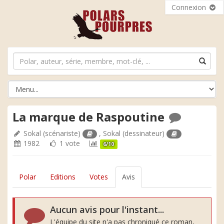
Connexion
La marque de Raspoutine
Sokal
(scénariste)
,
Sokal
(dessinateur)
1982
1 vote
6/10
Polar
Editions
Votes
Avis
Aucun avis pour l'instant...
L'équipe du site n'a pas chroniqué ce roman,