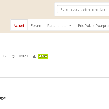
Accueil
Forum
Partenariats
Prix Polars Pourpre
012
3 votes
6.7/10
ages