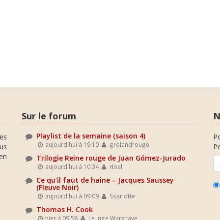
Sur le forum
N
Playlist de la semaine (saison 4)
es
P
aujourd'hui à 19:10
grolandrouge
ous
Po
en
Trilogie Reine rouge de Juan Gómez-Jurado
aujourd'hui à 10:34
Hoel
Ce qu'il faut de haine – Jacques Saussey
(Fleuve Noir)
aujourd'hui à 09:09
Ssarlotte
Thomas H. Cook
hier à 09:58
Le Juge Wargrave