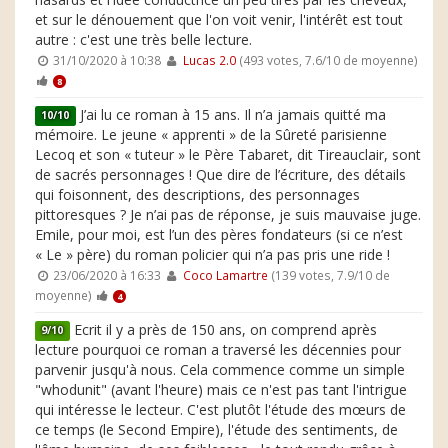
et sur le dénouement que l'on voit venir, l'intérêt est tout
autre : c'est une très belle lecture.
31/10/2020 à 10:38
Lucas 2.0
(493 votes, 7.6/10 de moyenne)
8
J’ai lu ce roman à 15 ans. Il n’a jamais quitté ma
10/10
mémoire. Le jeune « apprenti » de la Sûreté parisienne
Lecoq et son « tuteur » le Père Tabaret, dit Tireauclair, sont
de sacrés personnages ! Que dire de l’écriture, des détails
qui foisonnent, des descriptions, des personnages
pittoresques ? Je n’ai pas de réponse, je suis mauvaise juge.
Emile, pour moi, est l’un des pères fondateurs (si ce n’est
« Le » père) du roman policier qui n’a pas pris une ride !
23/06/2020 à 16:33
Coco Lamartre
(139 votes, 7.9/10 de
moyenne)
4
Ecrit il y a près de 150 ans, on comprend après
9/10
lecture pourquoi ce roman a traversé les décennies pour
parvenir jusqu'à nous. Cela commence comme un simple
"whodunit" (avant l'heure) mais ce n'est pas tant l'intrigue
qui intéresse le lecteur. C'est plutôt l'étude des mœurs de
ce temps (le Second Empire), l'étude des sentiments, de