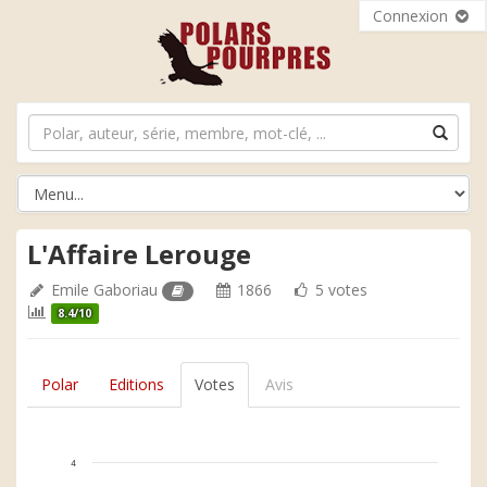
Connexion
L'Affaire Lerouge
Emile Gaboriau
1866
5 votes
8.4/10
Polar
Editions
Votes
Avis
4