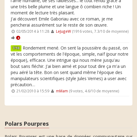
l'âme humaine, de ses faiblesses... le tout rendu grâce à
une très belle plume et une langue ô combien riche ! Un
moment de lecture très plaisant.
J'ai découvert Emile Gaboriau avec ce roman, je me
pencherai assurément sur le reste de son œuvre.
02/05/2014 à 11:28
LeJugeW
(1916 votes, 7.3/10 de moyenne)
4
Rondement mené. On sent la poussière du passé, on
7/10
vit les comportements de l'époque, simple, naïf (pour notre
époque), efficace. Une intrigue qui nous mène jusqu'au
bout sans fléchir. J'ai bien aimé et pour tout dire ça m'a un
peu aéré la tête. Bon on sent quand même l'époque des
manipulateurs scientifiques (style Jules Vernes) a user avec
précaution…
21/02/2010 à 15:59
mMam
(9 votes, 4.6/10 de moyenne)
Polars Pourpres
Polars Pourpres est une base de données communautaire sur