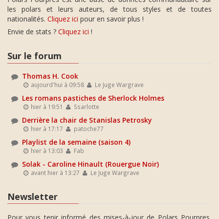
les polars et leurs auteurs, de tous styles et de toutes
nationalités.
Cliquez ici
pour en savoir plus !
Envie de stats ?
Cliquez ici
!
Sur le forum
Thomas H. Cook
aujourd'hui à 09:58
Le Juge Wargrave
Les romans pastiches de Sherlock Holmes
hier à 19:51
Ssarlotte
Derrière la chair de Stanislas Petrosky
hier à 17:17
patoche77
Playlist de la semaine (saison 4)
hier à 13:03
Fab
Solak - Caroline Hinault (Rouergue Noir)
avant hier à 13:27
Le Juge Wargrave
Newsletter
Pour vous tenir informé des mises-à-jour de Polars Pourpres,