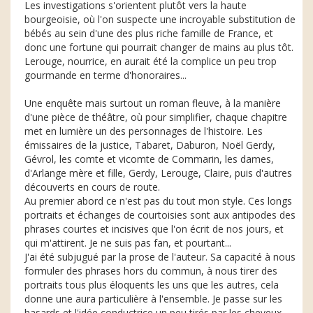
Les investigations s'orientent plutôt vers la haute
bourgeoisie, où l'on suspecte une incroyable substitution de
bébés au sein d'une des plus riche famille de France, et
donc une fortune qui pourrait changer de mains au plus tôt.
Lerouge, nourrice, en aurait été la complice un peu trop
gourmande en terme d'honoraires...
Une enquête mais surtout un roman fleuve, à la manière
d'une pièce de théâtre, où pour simplifier, chaque chapitre
met en lumière un des personnages de l'histoire. Les
émissaires de la justice, Tabaret, Daburon, Noël Gerdy,
Gévrol, les comte et vicomte de Commarin, les dames,
d'Arlange mère et fille, Gerdy, Lerouge, Claire, puis d'autres
découverts en cours de route.
Au premier abord ce n'est pas du tout mon style. Ces longs
portraits et échanges de courtoisies sont aux antipodes des
phrases courtes et incisives que l'on écrit de nos jours, et
qui m'attirent. Je ne suis pas fan, et pourtant...
J'ai été subjugué par la prose de l'auteur. Sa capacité à nous
formuler des phrases hors du commun, à nous tirer des
portraits tous plus éloquents les uns que les autres, cela
donne une aura particulière à l'ensemble. Je passe sur les
hasards et l'idée conductrice un peu tirés par les cheveux,