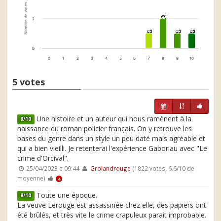
Nombre de votes
2
2
2
1
1
1
1
1
1
0
0
1
2
3
4
5
6
7
8
9
10
5 votes
Une histoire et un auteur qui nous ramènent à la
8/10
naissance du roman policier français. On y retrouve les
bases du genre dans un style un peu daté mais agréable et
qui a bien vieilli. Je retenterai l'expérience Gaboriau avec "Le
crime d'Orcival".
25/04/2023 à 09:44
Grolandrouge
(1822 votes, 6.6/10 de
moyenne)
4
Toute une époque.
8/10
La veuve Lerouge est assassinée chez elle, des papiers ont
été brûlés, et très vite le crime crapuleux parait improbable.