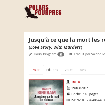
Jusqu'à ce que la mort les 
(
Love Story, With Murders
)
Harry Bingham
Traduit par
Valérie 
Polar
Editions
Votes
Avis
10/18
19/03/2015
Poche, 540 pages
ISBN-10 : 226406448X