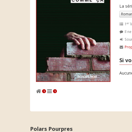
La sér
Roman
er
1
l
Il n
Soum
Prop
Si vo
Aucune
1
1
Polars Pourpres