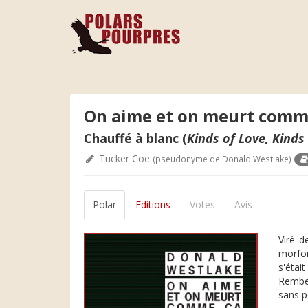
On aime et on meurt comm
Chauffé à blanc (
Kinds of Love, Kinds
Tucker Coe
(pseudonyme de Donald Westlake)
Polar
Editions
Votes
Avis
Viré d
morfon
s'étai
Rembek
sans p