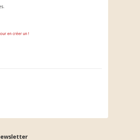
es.
pour en créer un !
ewsletter