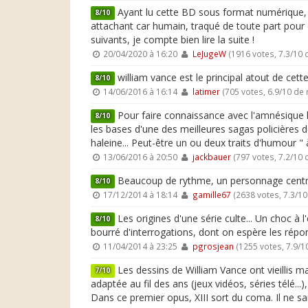
Ayant lu cette BD sous format numérique, je 
8/10
attachant car humain, traqué de toute part pour
suivants, je compte bien lire la suite !
20/04/2020 à 16:20
LeJugeW
(1916 votes, 7.3/10
william vance est le principal atout de cett
8/10
14/06/2016 à 16:14
latimer
(705 votes, 6.9/10 de
Pour faire connaissance avec l'amnésique l
8/10
les bases d'une des meilleures sagas policières d
haleine... Peut-être un ou deux traits d'humour " 
13/06/2016 à 20:50
jackbauer
(797 votes, 7.2/10
Beaucoup de rythme, un personnage central a
8/10
17/12/2014 à 18:14
gamille67
(2638 votes, 7.3/1
Les origines d'une série culte... Un choc à
8/10
bourré d'interrogations, dont on espère les répo
11/04/2014 à 23:25
pgrosjean
(1255 votes, 7.9/
Les dessins de William Vance ont vieillis m
7/10
adaptée au fil des ans (jeux vidéos, séries télé...), 
Dans ce premier opus, XIII sort du coma. Il ne sait