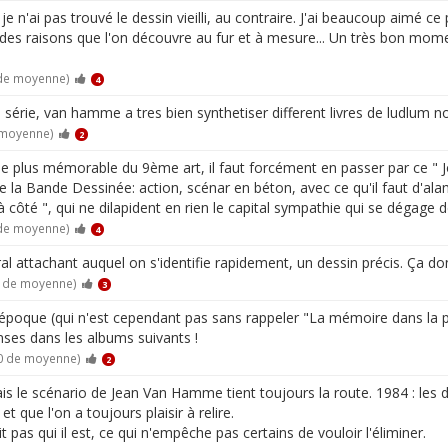
n'ai pas trouvé le dessin vieilli, au contraire. J'ai beaucoup aimé ce
 des raisons que l'on découvre au fur et à mesure... Un très bon mom
 de moyenne)
4
e série, van hamme a tres bien synthetiser different livres de ludlum 
 moyenne)
2
e plus mémorable du 9ème art, il faut forcément en passer par ce " J
e la Bande Dessinée: action, scénar en béton, avec ce qu'il faut d'alam
à côté ", qui ne dilapident en rien le capital sympathie qui se dégage d
 de moyenne)
4
ttachant auquel on s'identifie rapidement, un dessin précis. Ça donne
0 de moyenne)
3
 l'époque (qui n'est cependant pas sans rappeler "La mémoire dans la 
nses dans les albums suivants !
10 de moyenne)
2
ais le scénario de Jean Van Hamme tient toujours la route. 1984 : les
et que l'on a toujours plaisir à relire.
 pas qui il est, ce qui n'empêche pas certains de vouloir l'éliminer.