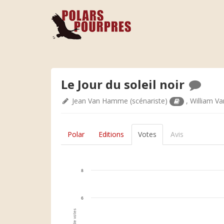
Le Jour du soleil noir
Jean Van Hamme
(scénariste)
,
William V
Polar
Editions
Votes
Avis
8
6