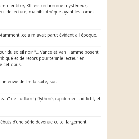
 premier titre, XIII est un homme mystérieux,
ent de lecture, ma bibliothèque ayant les tomes
notamment ,cela m avait parut évident a l époque.
our du soleil noir "... Vance et Van Hamme posent
biqué et de retors pour tenir le lecteur en
e cet opus...
 envie de lire la suite, sur.
peau" de Ludlum !) Rythmé, rapidement addictif, et
 débuts d'une série devenue culte, largement