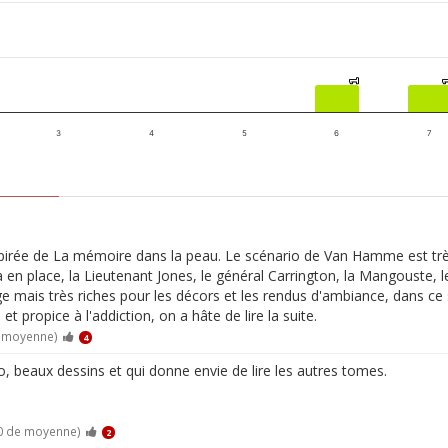
1
1
3
4
5
6
7
rée de La mémoire dans la peau. Le scénario de Van Hamme est très pr
 en place, la Lieutenant Jones, le général Carrington, la Mangouste, 
ge mais très riches pour les décors et les rendus d'ambiance, dans ce
 propice à l'addiction, on a hâte de lire la suite.
e moyenne)
4
o, beaux dessins et qui donne envie de lire les autres tomes.
10 de moyenne)
2