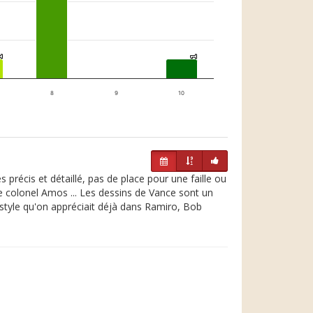
1
1
1
1
8
9
10
écis et détaillé, pas de place pour une faille ou
le colonel Amos ... Les dessins de Vance sont un
 style qu'on appréciait déjà dans Ramiro, Bob