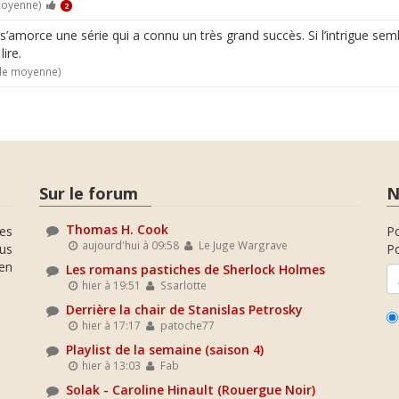
moyenne)
2
amorce une série qui a connu un très grand succès. Si l’intrigue semble
ire.
 de moyenne)
Sur le forum
N
Thomas H. Cook
es
P
aujourd'hui à 09:58
Le Juge Wargrave
ous
Po
en
Les romans pastiches de Sherlock Holmes
hier à 19:51
Ssarlotte
Derrière la chair de Stanislas Petrosky
hier à 17:17
patoche77
Playlist de la semaine (saison 4)
hier à 13:03
Fab
Solak - Caroline Hinault (Rouergue Noir)