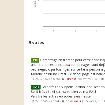
Nombre de votes
4
2
0
0
1
2
9 votes
Démarrage en trombe pour cette série inspi
8/10
une erreur. Les principaux personnages sont déjà
peu inégaux, parfois figés sur certains personna
Morane et Bruno Brazil. Le découpage est habile et
26/02/2025 à 09:06
Surcouf
(561 votes, 7.3/10 d
Bd parfaite ! Suspens, action, bon scénari
10/10
Se lit très vite et ça m’a va bien vu ma PAL!
Vais lire les autres épisodes sans hésiter.
27/11/2022 à 10:48
boumkoeur
(305 votes, 8.5/