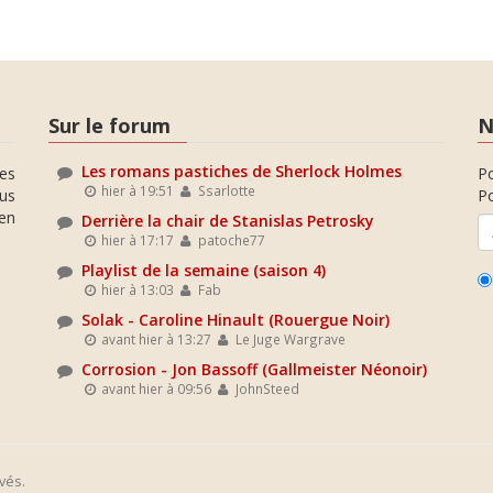
Sur le forum
N
Les romans pastiches de Sherlock Holmes
es
P
hier à 19:51
Ssarlotte
ous
Po
en
Derrière la chair de Stanislas Petrosky
hier à 17:17
patoche77
Playlist de la semaine (saison 4)
hier à 13:03
Fab
Solak - Caroline Hinault (Rouergue Noir)
avant hier à 13:27
Le Juge Wargrave
Corrosion - Jon Bassoff (Gallmeister Néonoir)
avant hier à 09:56
JohnSteed
vés.