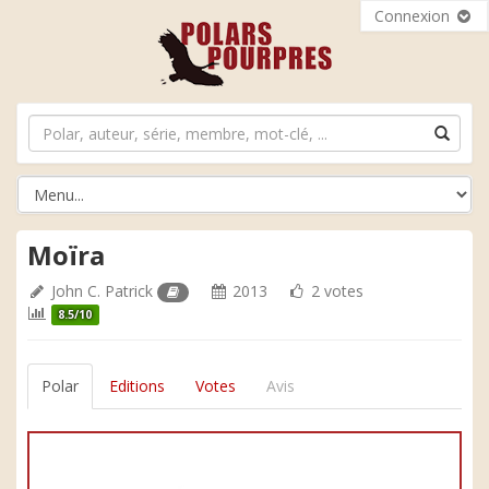
Connexion
Moïra
John C. Patrick
2013
2 votes
8.5/10
Polar
Editions
Votes
Avis