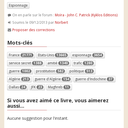
Espionnage
On en parle sur le forum :
Moïra - John C. Patrick (Kyklos Editions)
Soumis le 09/12/2013 par
Norbert
Proposer des corrections
Mots-clés
France
21771
Etats-Unis
13665
espionnage
3654
service secret
1388
amitié
1340
trafic
1280
guerre
1002
prostitution
582
politique
513
Algérie
213
guerre d'Algérie
154
guerre d'Indochine
37
Dallas
24
JFK
23
Maghreb
11
Si vous avez aimé ce livre, vous aimerez
aussi...
Aucune suggestion pour l'instant.