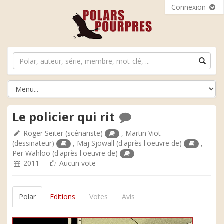
Connexion
Le policier qui rit
Roger Seiter
(scénariste)
,
Martin Viot
(dessinateur)
,
Maj Sjöwall
(d'après l'oeuvre de)
,
Per Wahlöö
(d'après l'oeuvre de)
2011
Aucun vote
Polar
Editions
Votes
Avis