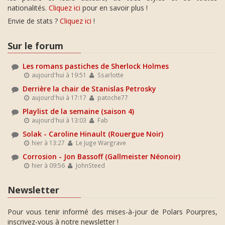
nationalités.
Cliquez ici
pour en savoir plus !
Envie de stats ?
Cliquez ici
!
Sur le forum
Les romans pastiches de Sherlock Holmes
aujourd'hui à 19:51
Ssarlotte
Derrière la chair de Stanislas Petrosky
aujourd'hui à 17:17
patoche77
Playlist de la semaine (saison 4)
aujourd'hui à 13:03
Fab
Solak - Caroline Hinault (Rouergue Noir)
hier à 13:27
Le Juge Wargrave
Corrosion - Jon Bassoff (Gallmeister Néonoir)
hier à 09:56
JohnSteed
Newsletter
Pour vous tenir informé des mises-à-jour de Polars Pourpres,
inscrivez-vous à notre newsletter !