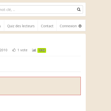
s
Quiz des lecteurs
Contact
Connexion
2010
1 vote
7/10