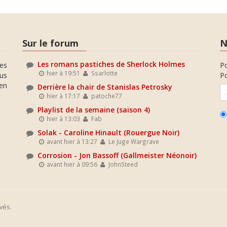
Sur le forum
N
Les romans pastiches de Sherlock Holmes
es
P
hier à 19:51
Ssarlotte
ous
Po
en
Derrière la chair de Stanislas Petrosky
hier à 17:17
patoche77
Playlist de la semaine (saison 4)
hier à 13:03
Fab
Solak - Caroline Hinault (Rouergue Noir)
avant hier à 13:27
Le Juge Wargrave
Corrosion - Jon Bassoff (Gallmeister Néonoir)
avant hier à 09:56
JohnSteed
vés.