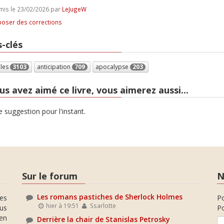
is le 23/02/2026 par
LeJugeW
oser des corrections
-clés
lles
3103
anticipation
709
apocalypse
203
us avez aimé ce livre, vous aimerez aussi...
 suggestion pour l'instant.
Sur le forum
N
Les romans pastiches de Sherlock Holmes
es
P
hier à 19:51
Ssarlotte
ous
Po
en
Derrière la chair de Stanislas Petrosky