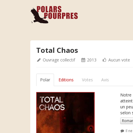
Total Chaos
Ouvrage collectif
2013
Aucun vote
Polar
Editions
Votes
Avis
Notre 
attein
un peu
selon 
Roman
Il n