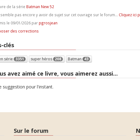
ivre de la série
Batman New 52
e semble pas encore y avoir de sujet sur cet ouvrage sur le forum...
Cliquez ici 
is le 09/01/2026 par
pgrosjean
oser des corrections
-clés
en série
3351
super héros
208
Batman
43
us avez aimé ce livre, vous aimerez aussi...
 suggestion pour l'instant.
Sur le forum
N