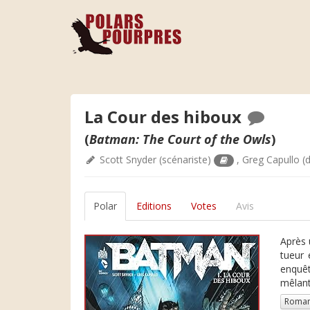
La Cour des hiboux
(
Batman: The Court of the Owls
)
Scott Snyder
(scénariste)
,
Greg Capullo
(d
Polar
Editions
Votes
Avis
Après 
tueur 
enquêt
mêlant
Roman