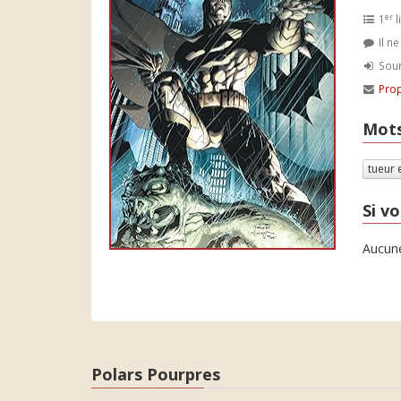
er
1
l
Il n
Soum
Prop
Mots
tueur 
Si vo
Aucune
Polars Pourpres