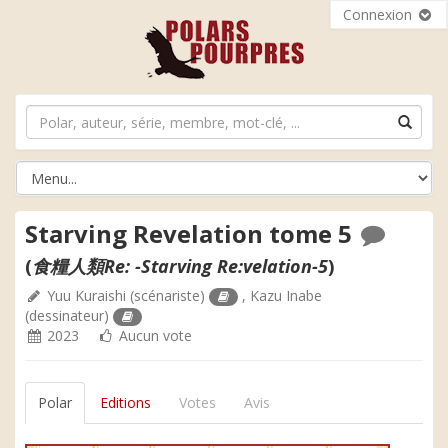
Connexion
Starving Revelation tome 5
(
食糧人類Re: -Starving Re:velation-5
)
Yuu Kuraishi
(scénariste)
,
Kazu Inabe
(dessinateur)
2023
Aucun vote
Polar
Editions
Votes
Avis