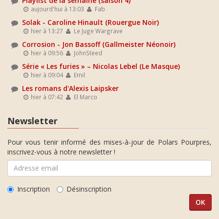
Playlist de la semaine (saison 4)
aujourd'hui à 13:03
Fab
Solak - Caroline Hinault (Rouergue Noir)
hier à 13:27
Le Juge Wargrave
Corrosion - Jon Bassoff (Gallmeister Néonoir)
hier à 09:56
JohnSteed
Série « Les furies » – Nicolas Lebel (Le Masque)
hier à 09:04
Emil
Les romans d'Alexis Laipsker
hier à 07:42
El Marco
Newsletter
Pour vous tenir informé des mises-à-jour de Polars Pourpres,
inscrivez-vous à notre newsletter !
Inscription
Désinscription