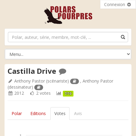
Connexion
Castilla Drive
Anthony Pastor
(scénariste)
,
Anthony Pastor
(dessinateur)
2012
2 votes
7/10
Polar
Editions
Votes
Avis
2