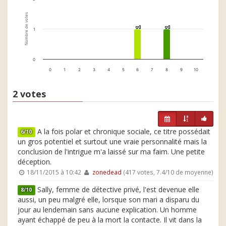
Nombre de votes
1
1
1
1
1
0
0
1
2
3
4
5
6
7
8
9
10
2 votes
A la fois polar et chronique sociale, ce titre possédait
6/10
un gros potentiel et surtout une vraie personnalité mais la
conclusion de l'intrigue m'a laissé sur ma faim. Une petite
déception.
18/11/2015 à 10:42
zonedead
(417 votes, 7.4/10 de moyenne)
Sally, femme de détective privé, l'est devenue elle
8/10
aussi, un peu malgré elle, lorsque son mari a disparu du
jour au lendemain sans aucune explication. Un homme
ayant échappé de peu à la mort la contacte. Il vit dans la