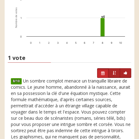
Nombre de votes
1
1
1
0
0
1
2
3
4
5
6
7
8
9
10
1 vote
Un sombre complot menace un tranquille libraire de
8/10
comics. Le jeune homme, abandonné à la naissance, aurait
en sa possession la clé d'une équation mystique. Cette
formule mathématique, d'après certaines sources,
permettrait d'accéder à un étrange village capable de
voyager dans le temps et l'espace. Vous pouvez compter
sur ce beau duo de scénaristes (romans, séries télé, bds)
pour vous proposer une intrigue sombre et corsée. Vous ne
sortirez peut être pas indemne de cette intrigue à tiroirs.
Les graphismes, qui ne manquent pas de personnalité,