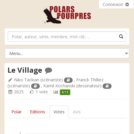
Connexion
Le Village
Niko Tackian
(scénariste)
,
Franck Thilliez
(scénariste)
,
Kamil Kochanski
(dessinateur)
2025
1 vote
8/10
Polar
Editions
Votes
Avis
2