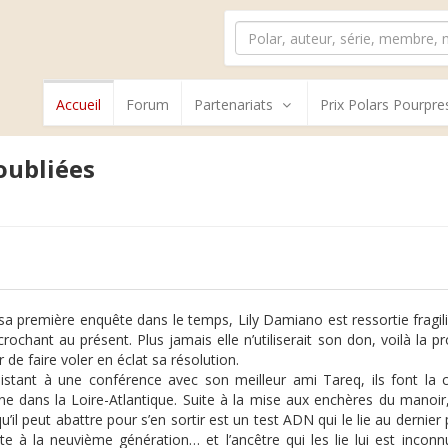
Accueil
Forum
Partenariats
Prix Polars Pourpre
oubliées
e
sa première enquête dans le temps, Lily Damiano est ressortie fragil
crochant au présent. Plus jamais elle n’utiliserait son don, voilà la pr
 de faire voler en éclat sa résolution.
istant à une conférence avec son meilleur ami Tareq, ils font la
e dans la Loire-Atlantique. Suite à la mise aux enchères du manoir, f
u’il peut abattre pour s’en sortir est un test ADN qui le lie au dernier
e à la neuvième génération… et l’ancêtre qui les lie lui est inc