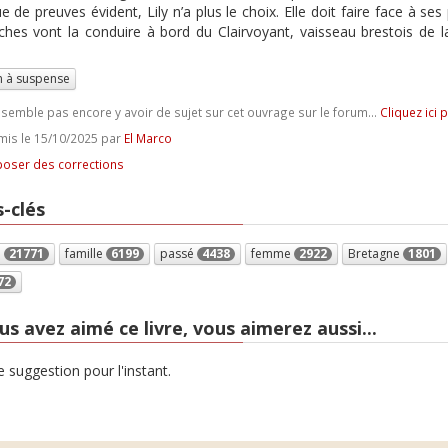
 de preuves évident, Lily n’a plus le choix. Elle doit faire face à s
ches vont la conduire à bord du Clairvoyant, vaisseau brestois de l
 à suspense
e semble pas encore y avoir de sujet sur cet ouvrage sur le forum...
Cliquez ici 
is le 15/10/2025 par
El Marco
oser des corrections
-clés
e
21771
famille
6199
passé
4438
femme
2922
Bretagne
1801
72
us avez aimé ce livre, vous aimerez aussi...
 suggestion pour l'instant.