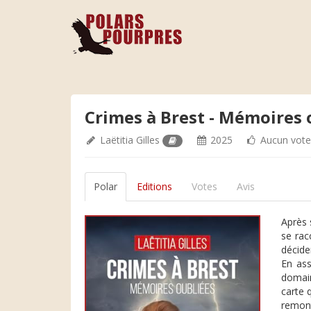
Crimes à Brest - Mémoires 
Laëtitia Gilles
2025
Aucun vot
Polar
Editions
Votes
Avis
Après 
se rac
décider
En ass
domain
carte q
remont