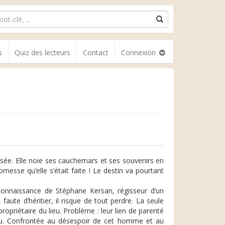
s
Quiz des lecteurs
Contact
Connexion
isée. Elle noie ses cauchemars et ses souvenirs en
omesse qu’elle s’était faite ! Le destin va pourtant
 connaissance de Stéphane Kersan, régisseur d’un
aute d’héritier, il risque de tout perdre. La seule
 propriétaire du lieu. Problème : leur lien de parenté
onnu. Confrontée au désespoir de cet homme et au