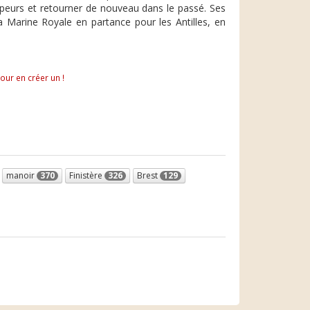
es peurs et retourner de nouveau dans le passé. Ses
a Marine Royale en partance pour les Antilles, en
pour en créer un !
manoir
370
Finistère
326
Brest
129