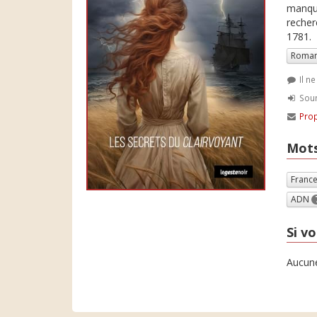
manque
recher
1781.
Roman
Il n
Soum
Prop
Mots
Franc
ADN
Si vo
Aucune