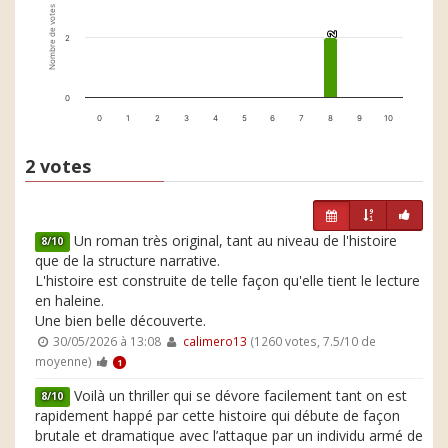
Nombre de votes
2
2
2
0
0
1
2
3
4
5
6
7
8
9
10
2 votes
Un roman très original, tant au niveau de l'histoire
8/10
que de la structure narrative.
L'histoire est construite de telle façon qu'elle tient le lecture
en haleine.
Une bien belle découverte.
30/05/2026 à 13:08
calimero13
(1260 votes, 7.5/10 de
moyenne)
1
Voilà un thriller qui se dévore facilement tant on est
8/10
rapidement happé par cette histoire qui débute de façon
brutale et dramatique avec l’attaque par un individu armé de