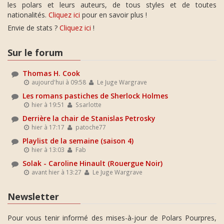
les polars et leurs auteurs, de tous styles et de toutes
nationalités.
Cliquez ici
pour en savoir plus !
Envie de stats ?
Cliquez ici
!
Sur le forum
Thomas H. Cook
aujourd'hui à 09:58
Le Juge Wargrave
Les romans pastiches de Sherlock Holmes
hier à 19:51
Ssarlotte
Derrière la chair de Stanislas Petrosky
hier à 17:17
patoche77
Playlist de la semaine (saison 4)
hier à 13:03
Fab
Solak - Caroline Hinault (Rouergue Noir)
avant hier à 13:27
Le Juge Wargrave
Newsletter
Pour vous tenir informé des mises-à-jour de Polars Pourpres,