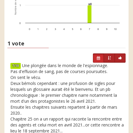
Nombre de votes
1
1
1
0
0
1
2
3
4
5
6
7
8
9
10
1 vote
Une plongée dans le monde de l'espionnage.
7/10
Pas d'effusion de sang, pas de courses poursuites.
On sent le vécu.
Deux bémols cependant : une profusion de sigles pour
lesquels un glossaire aurait été le bienvenu. Et un pb
chronologique : le premier chapitre narre notamment la
mort d'un des protagonistes le 26 avril 2021.
Ensuite les chapitres suivants repartent à partir de mars
2020..
Chapitre 25 on a un rapport qui raconte la rencontre entre
des agents et celui mort en avril 2021...or cette rencontre a
lieu le 18 septembre 2021...