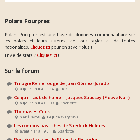
Polars Pourpres
Polars Pourpres est une base de données communautaire sur
les polars et leurs auteurs, de tous styles et de toutes
nationalités.
Cliquez ici
pour en savoir plus !
Envie de stats ?
Cliquez ici
!
Sur le forum
Trilogie Reine rouge de Juan Gómez-Jurado
aujourd'hui à 10:34
Hoel
Ce qu'il faut de haine – Jacques Saussey (Fleuve Noir)
aujourd'hui à 09:09
Ssarlotte
Thomas H. Cook
hier à 09:58
Le Juge Wargrave
Les romans pastiches de Sherlock Holmes
avant hier à 19:51
Ssarlotte
Derrière la chair de Stanislas Petrosky