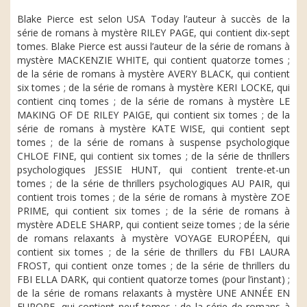
Blake Pierce est selon USA Today l’auteur à succès de la
série de romans à mystère RILEY PAGE, qui contient dix-sept
tomes. Blake Pierce est aussi l’auteur de la série de romans à
mystère MACKENZIE WHITE, qui contient quatorze tomes ;
de la série de romans à mystère AVERY BLACK, qui contient
six tomes ; de la série de romans à mystère KERI LOCKE, qui
contient cinq tomes ; de la série de romans à mystère LE
MAKING OF DE RILEY PAIGE, qui contient six tomes ; de la
série de romans à mystère KATE WISE, qui contient sept
tomes ; de la série de romans à suspense psychologique
CHLOE FINE, qui contient six tomes ; de la série de thrillers
psychologiques JESSIE HUNT, qui contient trente-et-un
tomes ; de la série de thrillers psychologiques AU PAIR, qui
contient trois tomes ; de la série de romans à mystère ZOE
PRIME, qui contient six tomes ; de la série de romans à
mystère ADELE SHARP, qui contient seize tomes ; de la série
de romans relaxants à mystère VOYAGE EUROPÉEN, qui
contient six tomes ; de la série de thrillers du FBI LAURA
FROST, qui contient onze tomes ; de la série de thrillers du
FBI ELLA DARK, qui contient quatorze tomes (pour l’instant) ;
de la série de romans relaxants à mystère UNE ANNÉE EN
EUROPE, qui contient neuf tomes ; de la série de romans à