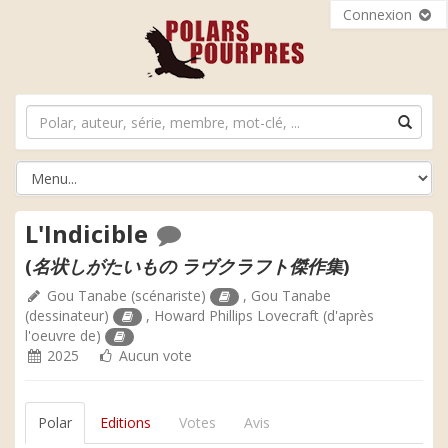
Connexion
L'Indicible
(
名状しがたいもの ラヴクラフト傑作集
)
Gou Tanabe
(scénariste)
,
Gou Tanabe
(dessinateur)
,
Howard Phillips Lovecraft
(d'après
l'oeuvre de)
2025
Aucun vote
Polar
Editions
Votes
Avis