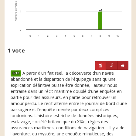
Nombre de votes
1
1
1
0
0
1
2
3
4
5
6
7
8
9
10
1 vote
A partir d'un fait réel, la découverte d'un navire
8/10
abandonné et la disparition de l'équipage sans qu'une
explication définitive puisse être donnée, l'auteur nous
entraine dans un récit maritime doublé d'une enquête en
partie pour des assureurs, en partie pour retrouver un
amour perdu. Le récit alterne entre le journal de bord d'une
passagère et l'enquête menée par deux complices
londoniens. L'histoire est riche de données historiques,
esclavage, société britannique du XIXe, règles des
assurances maritimes, conditions de navigation ... Il y a de
l'aventure, du mystère, une enquête minutieuse, des