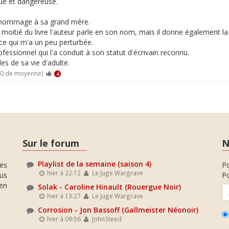
que et dangereuse.
re hommage à sa grand mère.
 moitié du livre l'auteur parle en son nom, mais il donne également l
 ce qui m'a un peu perturbée.
ofessionnel qui l'a conduit à son statut d'écrivain reconnu.
iles de sa vie d'adulte.
10 de moyenne)
4
Sur le forum
N
Playlist de la semaine (saison 4)
es
P
hier à 22:12
Le Juge Wargrave
ous
Po
en
Solak - Caroline Hinault (Rouergue Noir)
hier à 13:27
Le Juge Wargrave
Corrosion - Jon Bassoff (Gallmeister Néonoir)
hier à 09:56
JohnSteed