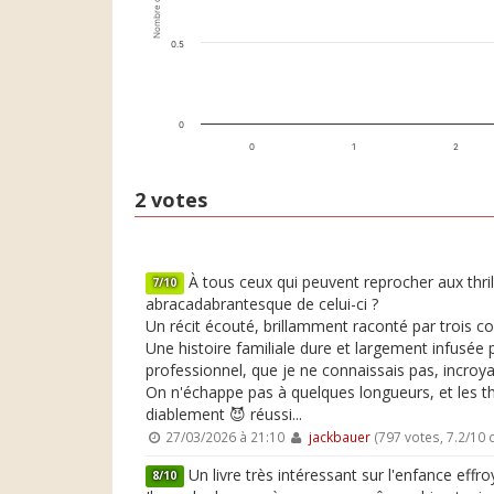
Nombre de votes
0.5
0
0
1
2
2 votes
À tous ceux qui peuvent reprocher aux thril
7/10
abracadabrantesque de celui-ci ?
Un récit écouté, brillamment raconté par trois co
Une histoire familiale dure et largement infusée 
professionnel, que je ne connaissais pas, incroya
On n'échappe pas à quelques longueurs, et les
diablement 😈 réussi...
27/03/2026 à 21:10
jackbauer
(797 votes, 7.2/10
Un livre très intéressant sur l'enfance effro
8/10