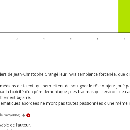
3
4
5
6
7
lers de Jean-Christophe Grangé leur invraisemblance forcenée, que dir
médiens de talent, qui permettent de souligner le rôle majeur joué par
par la toxicité d'un père démoniaque ; des traumas qui serviront de ca
blement bigarré...
 thématiques abordées ne m'ont pas toutes passionnées d'une même 
 de moyenne)
1
yable de l'auteur.