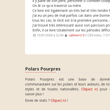
Il y parle de son père, personne ô combien toxi
On lit ce qu'a traversé sa mère.
Ce livre est également un très bel et très tend
J'ai eu un peu de mal parfois car dans une bonne
tous les cas, le récit est à la première personne,
J'ai trouvé très intéressant aussi son parcours pr
Enfin, il se livre totalement sur les périodes diffic
15/01/2026 à 22:00
calimero13
(1259 votes, 7.5/
Polars Pourpres
Polars Pourpres est une base de donné
communautaire sur les polars et leurs auteurs, de t
styles et de toutes nationalités.
Cliquez ici
pour 
savoir plus !
Envie de stats ?
Cliquez ici
!