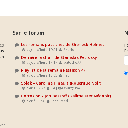
Sur le forum
N
Les romans pastiches de Sherlock Holmes
es
P
aujourd'hui à 19:51
Ssarlotte
ous
Po
en
Derrière la chair de Stanislas Petrosky
aujourd'hui à 17:17
patoche77
Playlist de la semaine (saison 4)
aujourd'hui à 13:03
Fab
Solak - Caroline Hinault (Rouergue Noir)
hier à 13:27
Le Juge Wargrave
Corrosion - Jon Bassoff (Gallmeister Néonoir)
hier à 09:56
JohnSteed
vés.