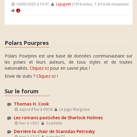
10/05/2025 à 15:01
LeJugeW
(1916 votes, 7.3/10 de moyenne)
2
Polars Pourpres
Polars Pourpres est une base de données communautaire sur
les polars et leurs auteurs, de tous styles et de toutes
nationalités.
Cliquez ici
pour en savoir plus !
Envie de stats ?
Cliquez ici
!
Sur le forum
Thomas H. Cook
aujourd'hui à 09:58
Le Juge Wargrave
Les romans pastiches de Sherlock Holmes
hier à 19:51
Ssarlotte
Derrière la chair de Stanislas Petrosky
hier à 17:17
patoche77