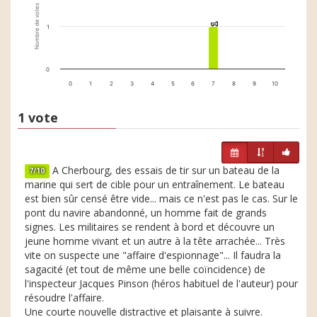
Nombre de votes
1
1
1
0
0
1
2
3
4
5
6
7
8
9
10
1 vote
A Cherbourg, des essais de tir sur un bateau de la
7/10
marine qui sert de cible pour un entraînement. Le bateau
est bien sûr censé être vide... mais ce n'est pas le cas. Sur le
pont du navire abandonné, un homme fait de grands
signes. Les militaires se rendent à bord et découvre un
jeune homme vivant et un autre à la tête arrachée... Très
vite on suspecte une "affaire d'espionnage"... Il faudra la
sagacité (et tout de même une belle coïncidence) de
l'inspecteur Jacques Pinson (héros habituel de l'auteur) pour
résoudre l'affaire.
Une courte nouvelle distractive et plaisante à suivre.