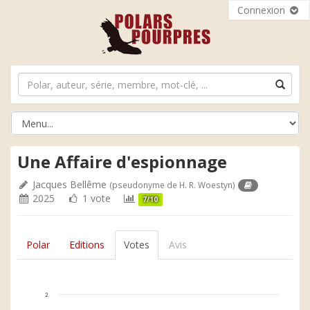
Connexion
Une Affaire d'espionnage
Jacques Bellême
(pseudonyme de H. R. Woestyn)
2025
1 vote
7/10
Polar
Editions
Votes
Avis
2