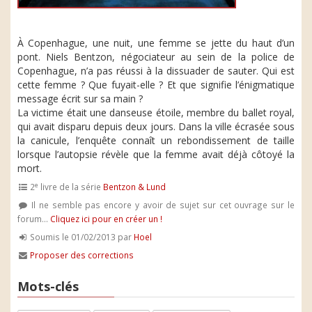
À Copenhague, une nuit, une femme se jette du haut d’un
pont. Niels Bentzon, négociateur au sein de la police de
Copenhague, n’a pas réussi à la dissuader de sauter. Qui est
cette femme ? Que fuyait-elle ? Et que signifie l’énigmatique
message écrit sur sa main ?
La victime était une danseuse étoile, membre du ballet royal,
qui avait disparu depuis deux jours. Dans la ville écrasée sous
la canicule, l’enquête connaît un rebondissement de taille
lorsque l’autopsie révèle que la femme avait déjà côtoyé la
mort.
e
2
livre de la série
Bentzon & Lund
Il ne semble pas encore y avoir de sujet sur cet ouvrage sur le
forum...
Cliquez ici pour en créer un !
Soumis le 01/02/2013 par
Hoel
Proposer des corrections
Mots-clés