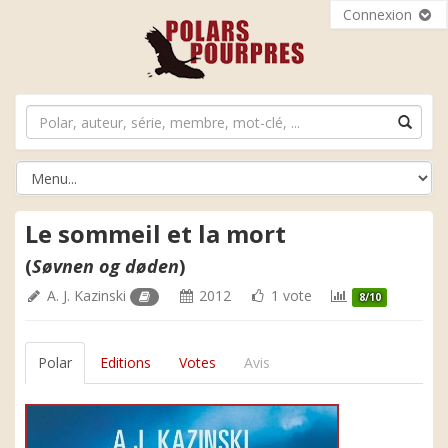
Connexion
Le sommeil et la mort
(
Søvnen og døden
)
A. J. Kazinski
2012
1 vote
8/10
Polar
Editions
Votes
Avis