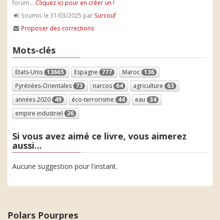
forum...
Cliquez ici pour en créer un !
Soumis le 31/03/2025 par
Surcouf
Proposer des corrections
Mots-clés
Etats-Unis
13665
Espagne
777
Maroc
136
Pyrénées-Orientales
73
narcos
64
agriculture
63
années 2020
49
éco-terrorisme
44
eau
34
empire industriel
26
Si vous avez aimé ce livre, vous aimerez
aussi...
Aucune suggestion pour l'instant.
Polars Pourpres