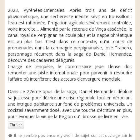
2023, Pyrénées-Orientales. Après trois ans de déficit
pluviométrique, une sécheresse inédite sévit en Roussillon :
l’eau est rationnée, l’irrigation agricole sévèrement contrôlée,
voire interdite… Alimenté par la retenue de Vinça asséchée, le
canal royal de Perpignan ne coule plus et la nappe phréatique
est au plus bas. C’est dans ce contexte, qu’au cours de
promenades dans la campagne perpignanaise, José Trapero,
personnage récurrent dans la saga de Daniel Hernandez,
découvre des cadavres défigurés.
Chargé de l’enquête, le commissaire Jepe Llense doit
remonter une piste internationale pour parvenir à résoudre
l’affaire où interfèrent des acteurs d’envergure mondiale.
Dans ce 22ème opus de la saga, Daniel Hernandez déploie
sa justesse pour décrire une crise régionale tout en déroulant
une intrigue palpitante sur fond de problèmes universels. Un
cocktail savamment dosé, avec une touche d’écriture en plus,
pour évoquer la vie de la Région qu’il brosse de livre en livre.
Thriller
Il ne semble pas encore y avoir de sujet sur cet ouvrage sur le