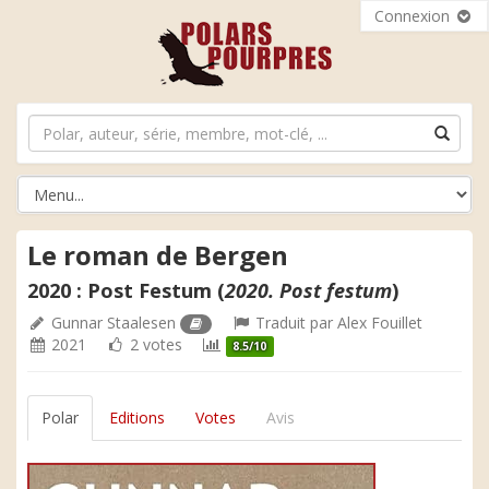
Connexion
Le roman de Bergen
2020 : Post Festum (
2020. Post festum
)
Gunnar Staalesen
Traduit par
Alex Fouillet
2021
2 votes
8.5/10
Polar
Editions
Votes
Avis