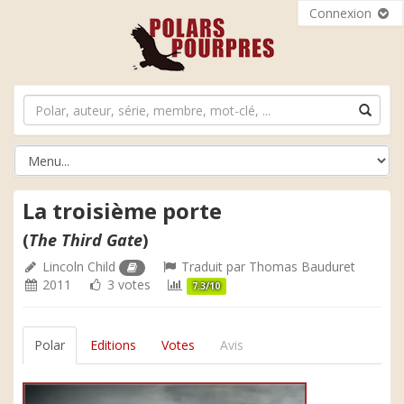
Connexion
La troisième porte
(
The Third Gate
)
Lincoln Child
Traduit par
Thomas Bauduret
2011
3 votes
7.3/10
Polar
Editions
Votes
Avis