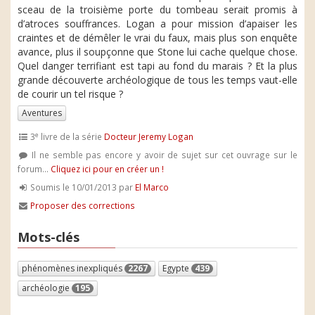
sceau de la troisième porte du tombeau serait promis à
d’atroces souffrances. Logan a pour mission d’apaiser les
craintes et de démêler le vrai du faux, mais plus son enquête
avance, plus il soupçonne que Stone lui cache quelque chose.
Quel danger terrifiant est tapi au fond du marais ? Et la plus
grande découverte archéologique de tous les temps vaut-elle
de courir un tel risque ?
Aventures
e
3
livre de la série
Docteur Jeremy Logan
Il ne semble pas encore y avoir de sujet sur cet ouvrage sur le
forum...
Cliquez ici pour en créer un !
Soumis le 10/01/2013 par
El Marco
Proposer des corrections
Mots-clés
phénomènes inexpliqués
2267
Egypte
439
archéologie
195