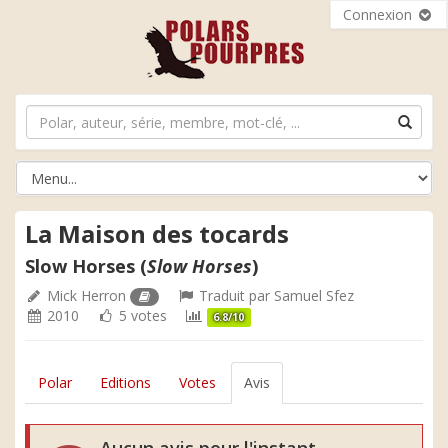
Connexion
La Maison des tocards
Slow Horses (
Slow Horses
)
Mick Herron
Traduit par
Samuel Sfez
2010
5 votes
6.8/10
Polar
Editions
Votes
Avis