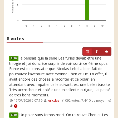
Nombre de votes
5
0
0
1
2
3
4
5
6
7
8
9
10
8 votes
Je pensais que la série Les furies devait être une
8/10
trilogie et j'ai donc été surpris de voir sortir ce 4ème opus.
Force est de constater que Nicolas Lebel a bien fait de
poursuivre l'aventure avec Yvonne Chen et Cie. En effet, il
avait encore des choses à raconter et ce polar, en
attendant avec impatience le suivant, est une belle réussite.
Très accrocheur et doté d'une excellente intrigue, j'ai passé
de très bons moments.
17/07/2026 à 07:19
ericdesh
(1092 votes, 7.4/10 de moyenne)
3
Un polar sans temps mort. On retrouve Chen et Les
8/10