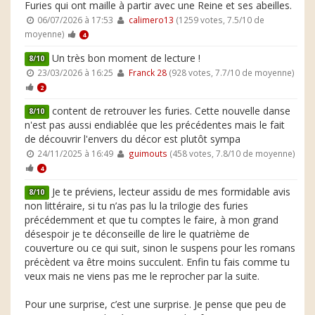
Furies qui ont maille à partir avec une Reine et ses abeilles.
06/07/2026 à 17:53
calimero13
(1259 votes, 7.5/10 de
moyenne)
4
Un très bon moment de lecture !
8/10
23/03/2026 à 16:25
Franck 28
(928 votes, 7.7/10 de moyenne)
2
content de retrouver les furies. Cette nouvelle danse
8/10
n'est pas aussi endiablée que les précédentes mais le fait
de découvrir l'envers du décor est plutôt sympa
24/11/2025 à 16:49
guimouts
(458 votes, 7.8/10 de moyenne)
4
Je te préviens, lecteur assidu de mes formidable avis
8/10
non littéraire, si tu n’as pas lu la trilogie des furies
précédemment et que tu comptes le faire, à mon grand
désespoir je te déconseille de lire le quatrième de
couverture ou ce qui suit, sinon le suspens pour les romans
précèdent va être moins succulent. Enfin tu fais comme tu
veux mais ne viens pas me le reprocher par la suite.
Pour une surprise, c’est une surprise. Je pense que peu de