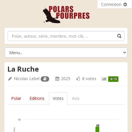
Connexion
La Ruche
Nicolas Lebel
2025
8 votes
8/10
Polar
Editions
Votes
Avis
10
8
8