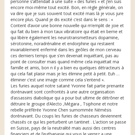
personne s’attendait à une suite « des furies » et j’en suis
encore moi-même tout excité. Bon, en règle générale, on
va dire que je suis souvent tout excité mais là je vous jure
encore plus. Quand je dis excité c’est dans le sens : «
Content d’avoir une bonne nouvelle qui m’emplit de joie et
qui fait du bien à mon taux vibratoire qui était en berne et
qui libère également les neurotransmetteurs dopamine,
sérotonine, noradrénaline et endorphine qui restaient
invariablement enfermé dans les geôles de mon cerveau
ces derniers temps que s’en devenait inquiétant, pas au
point de consulter mais quand même cela inquiétait ma
famille et amis, bon n il y a bien eu quelques détracteurs à
qui cela fait plaisir mais je les élimine petit à petit. Euh …
éliminer c’est une image comme cela s’entend ».
Les furies auquel notre satané Yvonne fait partie prenante
dorénavant sont confrontés à une autre organisation
d’assassins diabolique qui a pour but ultime de détrôner et
détruire le groupe d’Alecto ,Mégara , Tsiphone et notre
rebelle préférée Yvonne Chen surnommée Némésis
dorénavant. Du coups les furies de chasseurs deviennent
chassés ce qui les perturbent un tantinet . L’action se passe
en Suisse, pays de la neutralité mais aussi des centres
financiers et de l’euthanasie qui vous le verrez a une