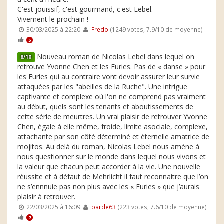
C'est jouissif, c'est gourmand, c'est Lebel.
Vivement le prochain !
30/03/2025 à 22:20
Fredo
(1249 votes, 7.9/10 de moyenne)
5
Nouveau roman de Nicolas Lebel dans lequel on
8/10
retrouve Yvonne Chen et les Furies. Pas de « danse » pour
les Furies qui au contraire vont devoir assurer leur survie
attaquées par les "abeilles de la Ruche". Une intrigue
captivante et complexe où l'on ne comprend pas vraiment
au début, quels sont les tenants et aboutissements de
cette série de meurtres. Un vrai plaisir de retrouver Yvonne
Chen, égale à elle même, froide, limite asociale, complexe,
attachante par son côté déterminé et éternelle amatrice de
mojitos. Au delà du roman, Nicolas Lebel nous amène à
nous questionner sur le monde dans lequel nous vivons et
la valeur que chacun peut accorder à la vie. Une nouvelle
réussite et à défaut de Mehrlicht il faut reconnaitre que l’on
ne s’ennnuie pas non plus avec les « Furies » que j’aurais
plaisir à retrouver.
22/03/2025 à 16:09
barde63
(223 votes, 7.6/10 de moyenne)
7