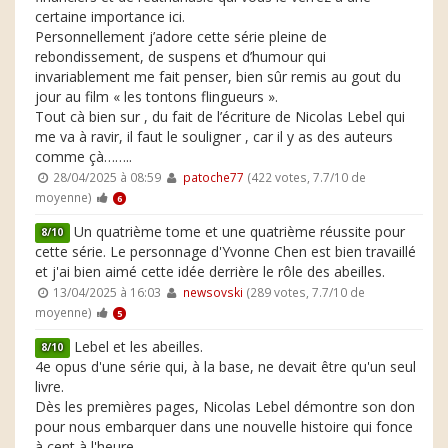
certaine importance ici.
Personnellement j’adore cette série pleine de
rebondissement, de suspens et d’humour qui
invariablement me fait penser, bien sûr remis au gout du
jour au film « les tontons flingueurs ».
Tout cà bien sur , du fait de l’écriture de Nicolas Lebel qui
me va à ravir, il faut le souligner , car il y as des auteurs
comme çà……..
28/04/2025 à 08:59
patoche77
(422 votes, 7.7/10 de
moyenne)
6
Un quatrième tome et une quatrième réussite pour
8/10
cette série. Le personnage d'Yvonne Chen est bien travaillé
et j'ai bien aimé cette idée derrière le rôle des abeilles.
13/04/2025 à 16:03
newsovski
(289 votes, 7.7/10 de
moyenne)
5
Lebel et les abeilles.
8/10
4e opus d'une série qui, à la base, ne devait être qu'un seul
livre.
Dès les premières pages, Nicolas Lebel démontre son don
pour nous embarquer dans une nouvelle histoire qui fonce
à cent à l'heure.