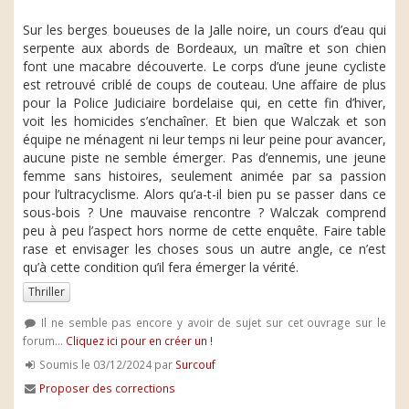
Sur les berges boueuses de la Jalle noire, un cours d’eau qui
serpente aux abords de Bordeaux, un maître et son chien
font une macabre découverte. Le corps d’une jeune cycliste
est retrouvé criblé de coups de couteau. Une affaire de plus
pour la Police Judiciaire bordelaise qui, en cette fin d’hiver,
voit les homicides s’enchaîner. Et bien que Walczak et son
équipe ne ménagent ni leur temps ni leur peine pour avancer,
aucune piste ne semble émerger. Pas d’ennemis, une jeune
femme sans histoires, seulement animée par sa passion
pour l’ultracyclisme. Alors qu’a-t-il bien pu se passer dans ce
sous-bois ? Une mauvaise rencontre ? Walczak comprend
peu à peu l’aspect hors norme de cette enquête. Faire table
rase et envisager les choses sous un autre angle, ce n’est
qu’à cette condition qu’il fera émerger la vérité.
Thriller
Il ne semble pas encore y avoir de sujet sur cet ouvrage sur le
forum...
Cliquez ici pour en créer un !
Soumis le 03/12/2024 par
Surcouf
Proposer des corrections