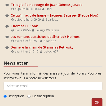
Trilogie Reine rouge de Juan Gómez-Jurado
aujourd'hui à 10:34
Hoel
Ce qu'il faut de haine – Jacques Saussey (Fleuve Noir)
aujourd'hui à 09:09
Ssarlotte
Thomas H. Cook
hier à 09:58
Le Juge Wargrave
Les romans pastiches de Sherlock Holmes
avant hier à 19:51
Ssarlotte
Derrière la chair de Stanislas Petrosky
avant hier à 17:17
patoche77
Newsletter
Pour vous tenir informé des mises-à-jour de Polars Pourpres,
inscrivez-vous à notre newsletter !
Inscription
Désinscription