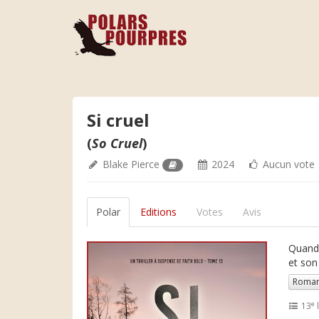
Si cruel
(
So Cruel
)
Blake Pierce
2024
Aucun vote
Polar
Editions
Votes
Avis
Quand 
et son
Roman
e
13
l