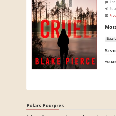
Il n
Soum
Prop
Mots
Etats-
Si vo
Aucune
Polars Pourpres