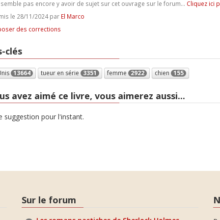
e semble pas encore y avoir de sujet sur cet ouvrage sur le forum...
Cliquez ici 
is le 28/11/2024 par
El Marco
oser des corrections
-clés
Unis
13664
tueur en série
3351
femme
2922
chien
155
us avez aimé ce livre, vous aimerez aussi...
 suggestion pour l'instant.
Sur le forum
N