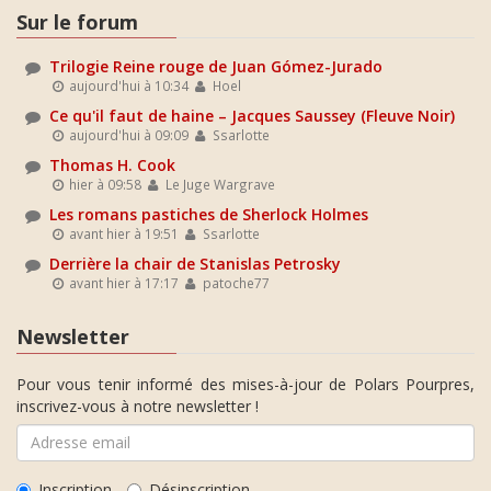
Sur le forum
Trilogie Reine rouge de Juan Gómez-Jurado
aujourd'hui à 10:34
Hoel
Ce qu'il faut de haine – Jacques Saussey (Fleuve Noir)
aujourd'hui à 09:09
Ssarlotte
Thomas H. Cook
hier à 09:58
Le Juge Wargrave
Les romans pastiches de Sherlock Holmes
avant hier à 19:51
Ssarlotte
Derrière la chair de Stanislas Petrosky
avant hier à 17:17
patoche77
Newsletter
Pour vous tenir informé des mises-à-jour de Polars Pourpres,
inscrivez-vous à notre newsletter !
Inscription
Désinscription