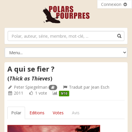
Connexion
A qui se fier ?
(
Thick as Thieves
)
Peter Spiegelman
Traduit par
Jean Esch
2011
1 vote
9/10
Polar
Editions
Votes
Avis