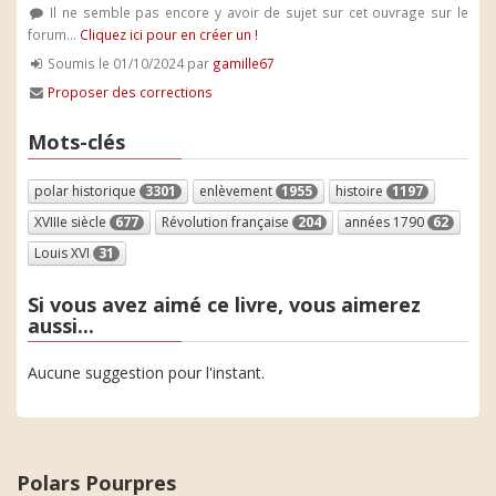
Il ne semble pas encore y avoir de sujet sur cet ouvrage sur le
forum...
Cliquez ici pour en créer un !
Soumis le 01/10/2024 par
gamille67
Proposer des corrections
Mots-clés
polar historique
3301
enlèvement
1955
histoire
1197
XVIIIe siècle
677
Révolution française
204
années 1790
62
Louis XVI
31
Si vous avez aimé ce livre, vous aimerez
aussi...
Aucune suggestion pour l'instant.
Polars Pourpres