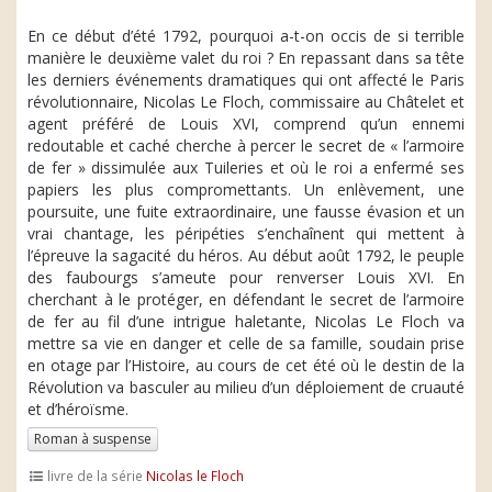
En ce début d’été 1792, pourquoi a-t-on occis de si terrible
manière le deuxième valet du roi ? En repassant dans sa tête
les derniers événements dramatiques qui ont affecté le Paris
révolutionnaire, Nicolas Le Floch, commissaire au Châtelet et
agent préféré de Louis XVI, comprend qu’un ennemi
redoutable et caché cherche à percer le secret de « l’armoire
de fer » dissimulée aux Tuileries et où le roi a enfermé ses
papiers les plus compromettants. Un enlèvement, une
poursuite, une fuite extraordinaire, une fausse évasion et un
vrai chantage, les péripéties s’enchaînent qui mettent à
l’épreuve la sagacité du héros. Au début août 1792, le peuple
des faubourgs s’ameute pour renverser Louis XVI. En
cherchant à le protéger, en défendant le secret de l’armoire
de fer au fil d’une intrigue haletante, Nicolas Le Floch va
mettre sa vie en danger et celle de sa famille, soudain prise
en otage par l’Histoire, au cours de cet été où le destin de la
Révolution va basculer au milieu d’un déploiement de cruauté
et d’héroïsme.
Roman à suspense
livre de la série
Nicolas le Floch