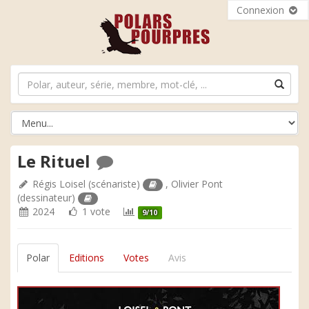
Connexion
Le Rituel
Régis Loisel
(scénariste)
,
Olivier Pont
(dessinateur)
2024
1 vote
9/10
Polar
Editions
Votes
Avis