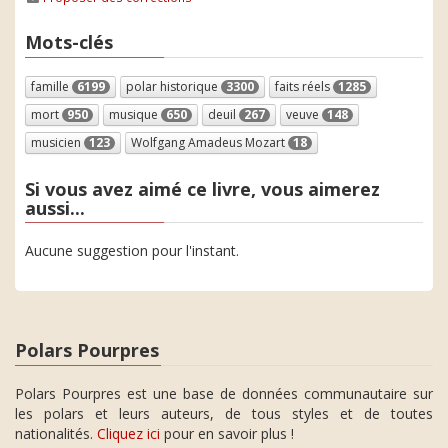
Mots-clés
famille
6199
polar historique
3300
faits réels
1285
mort
950
musique
650
deuil
267
veuve
148
musicien
123
Wolfgang Amadeus Mozart
18
Si vous avez aimé ce livre, vous aimerez
aussi...
Aucune suggestion pour l'instant.
Polars Pourpres
Polars Pourpres est une base de données communautaire sur
les polars et leurs auteurs, de tous styles et de toutes
nationalités.
Cliquez ici
pour en savoir plus !