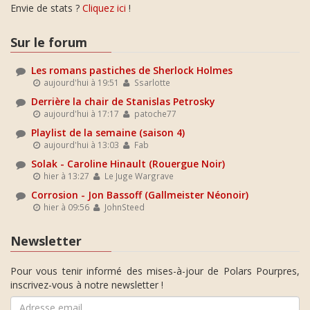
Envie de stats ?
Cliquez ici
!
Sur le forum
Les romans pastiches de Sherlock Holmes
aujourd'hui à 19:51
Ssarlotte
Derrière la chair de Stanislas Petrosky
aujourd'hui à 17:17
patoche77
Playlist de la semaine (saison 4)
aujourd'hui à 13:03
Fab
Solak - Caroline Hinault (Rouergue Noir)
hier à 13:27
Le Juge Wargrave
Corrosion - Jon Bassoff (Gallmeister Néonoir)
hier à 09:56
JohnSteed
Newsletter
Pour vous tenir informé des mises-à-jour de Polars Pourpres,
inscrivez-vous à notre newsletter !